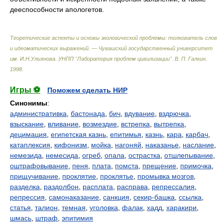
дееспособности апологетов.
Теоретические аспекты и основы экологической проблемы: толкователь слов
и идеоматических выражений. — Чувашский государственный университет
им. И.Н.Ульянова. УНПП "Лаборатория проблем цивилизации"
.
В. П. Галкин
.
1998
.
Игры ⚽
Поможем сделать НИР
Синонимы
:
административка
,
бастонада
,
бич
,
вдувание
,
вздрючка
,
взыскание
,
вливание
,
возмездие
,
встрепка
,
вытрепка
,
децимация
,
египетская казнь
,
епитимья
,
казнь
,
кара
,
карбач
,
катаплексия
,
кифонизм
,
мойка
,
нагоняй
,
наказанье
,
наслание
,
немезида
,
немесида
,
огреб
,
опала
,
острастка
,
отшлепывание
,
оштрафовывание
,
пеня
,
плата
,
помста
,
прещение
,
примочка
,
прищучивание
,
проклятие
,
проклятье
,
промывка мозгов
,
разделка
,
раздолбон
,
расплата
,
расправа
,
репрессалия
,
репрессия
,
самонаказание
,
санкция
,
секир-башка
,
ссылка
,
статья
,
талион
,
темная
,
уголовка
,
фалак
,
хадд
,
харакири
,
шмась
,
штраф
,
эпитимия